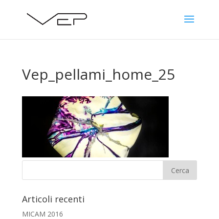
Vep_pellami_home_25
Articoli recenti
MICAM 2016